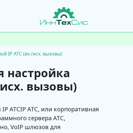
й IP АТС (вх./исх. вызовы)
я настройка
/исх. вызовы)
 IP АТСIP АТС, или корпоративная
раммного сервера АТС,
но, VoIP шлюзов для