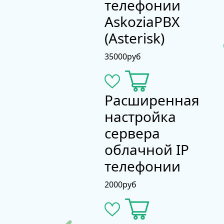
телефонии
AskoziaPBX
(Asterisk)
35000
руб
Расширенная
настройка
сервера
облачной IP
телефонии
2000
руб