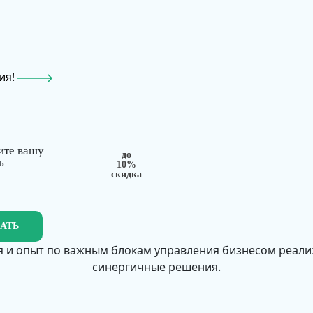
ия!
ите вашу
до
ь
10%
скидка
ЗАТЬ
 и опыт по важным блокам управления бизнесом реал
синергичные решения.