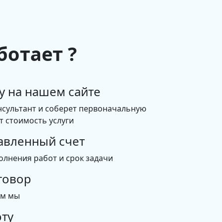
ботает ?
у на нашем сайте
нсультант и соберет первоначальную
 стоимость услуги
авленный счет
олнения работ и срок задачи
говор
ем мы
ту