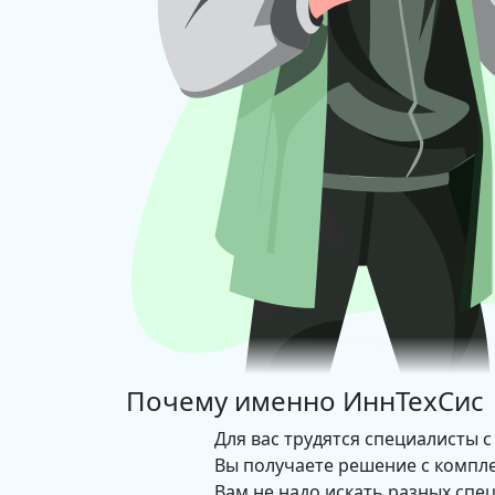
Почему именно
ИннТехСис
Для вас трудятся специалисты с
Вы получаете решение с компл
Вам не надо искать разных спе