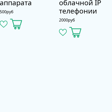
аппарата
облачной IP
телефонии
500
руб
2000
руб