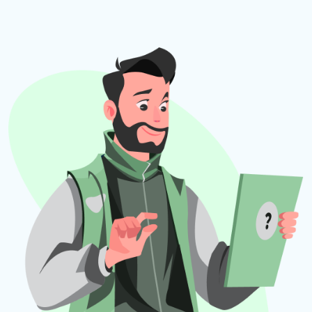
устройство перезагрузится. Нужно
нажать кнопку «ОК».
Внесенные изменения будут
сохранены и можно закрыть окно со
свойствами системы. Пользователю
отобразиться два варианта:
перезагрузить компьютер сейчас или
потом. После перезапуска устройства
компьютер будет соединен с доменом.
Алгоритм действий практически одинаковый для
всех версий Windows. Некоторые этапы могут
отличаться, но главное – понять суть и
следовать основным правилам. По некоторым
причинам компьютер через какое-то время
может выпасть из домена. В таком случае
авторизация работать не будет, поэтому
пользователю будет необходимо войти в
систему как локальный администратор, открыть