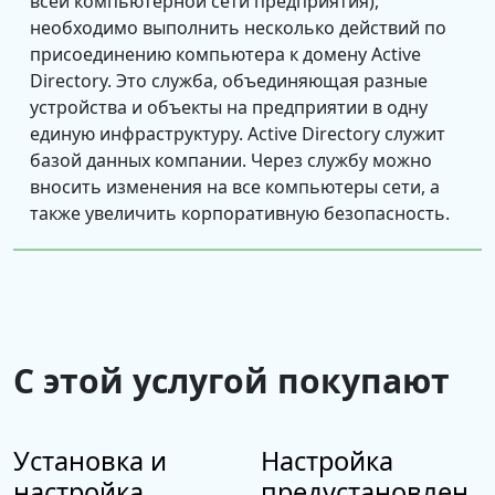
всей компьютерной сети предприятия),
необходимо выполнить несколько действий по
присоединению компьютера к домену Active
Directory. Это служба, объединяющая разные
устройства и объекты на предприятии в одну
единую инфраструктуру. Active Directory служит
базой данных компании. Через службу можно
вносить изменения на все компьютеры сети, а
также увеличить корпоративную безопасность.
Для присоединения компьютера к домену Active
Directory, нужно установить и повысить хотя бы
один контроллер в компьютере. Если устройство
имеет ОС Windows, то необходимо следовать
следующему алгоритму действий, чтобы
С этой услугой покупают
процедура была выполнена правильно. Процесс
относительно простой и состоит из нескольких
шагов:
Установка и
Настройка
настройка
предустановлен
Начинать нужно с проверки и