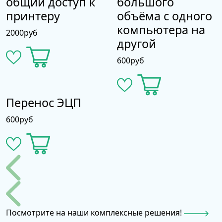
общий доступ к
большого
присоединения к домену.
Пользователю необходимо открыть
принтеру
объёма с одного
Панель управления, а затем раздел
компьютера на
2000
руб
«Система и безопасность».
другой
Там выбрать вкладку «Система». В
перечне будет «Имя компьютера, имя
600
руб
домена и параметры рабочей группы».
Необходимо нажать «Изменение
параметров» и кнопку «Изменить».
Перенос ЭЦП
Если необходимо, в параметрах можно
600
руб
изменить имя компьютера в сети для
удобства распознавания устройства.
Далее поставить положение «Домен».
В появившейся строке указать имя
домена, с которым будет соединяться
компьютер. Обязательно проследить
за тем, чтобы контроллер был
доступен для компьютера. Изменения
Посмотрите на наши комплексные решения!
также сохранить.